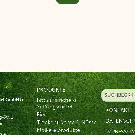
PRODUKTE
Brotaufstriche &
del GmbH &
Süßungsmittel
KONTAKT
Eier
-Str. 1
DATENSCH
Trockenfrüchte & Nüsse
r
Molkereiprodukte
IMPRESSU
808-0