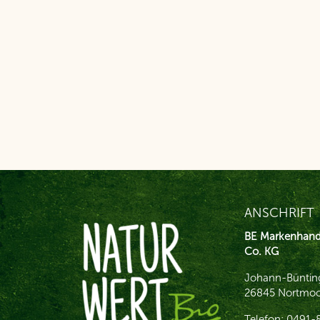
ANSCHRIFT
BE Markenhan
Co. KG
Johann-Bünting
26845 Nortmoo
Telefon: 0491-