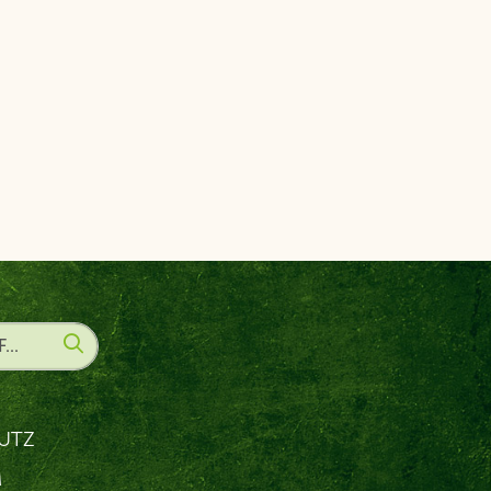
UTZ
M