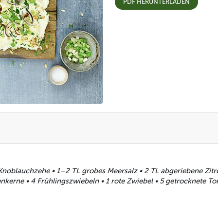
PDF HERUNTERLADEN
oblauchzehe • 1–2 TL grobes Meersalz • 2 TL abgeriebene Zitronen
erne • 4 Frühlingszwiebeln • 1 rote Zwiebel • 5 getrocknete T