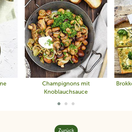
nne
Champignons mit
Brokk
Knoblauchsauce
Zurück