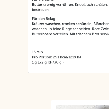
Butter cremig verrühren. Knoblauch schälen, 
bestreuen.
Für den Belag
Kräuter waschen, trocken schütteln, Blättche
waschen, in feine Ringe schneiden. Rote Zwieb
Butterboard verteilen. Mit frischem Brot servi
15 Min.
Pro Portion: 291 kcal/1219 kJ
1 g E/2 g KH/30 g F