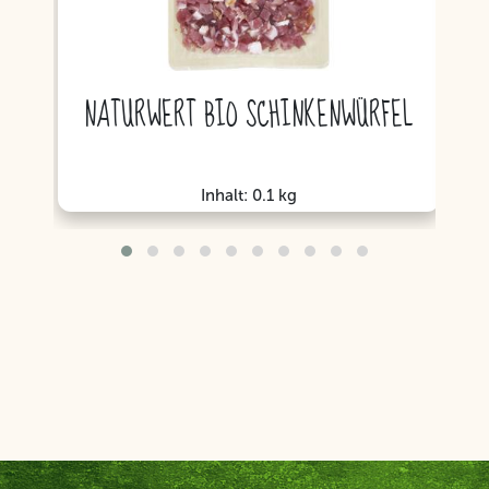
NATURWERT BIO SCHINKENWÜRFEL
N
Inhalt: 0.1 kg