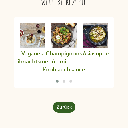
WEITERE REZEPTE
Veganes
Champignons
Asiasuppe
Fisch
Weihnachtsmenü
mit
a
Knoblauchsauce
Sell
Lin
Gem
Zurück