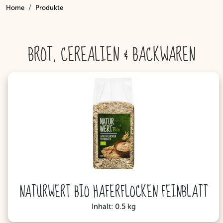
Home
Produkte
Inhalt
BROT, CEREALIEN & BACKWAREN
NATURWERT BIO HAFERFLOCKEN FEINBLATT
Inhalt: 0.5 kg